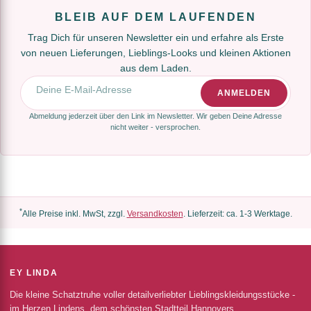
BLEIB AUF DEM LAUFENDEN
Trag Dich für unseren Newsletter ein und erfahre als Erste
von neuen Lieferungen, Lieblings-Looks und kleinen Aktionen
aus dem Laden.
E-Mail-Adresse
ANMELDEN
Abmeldung jederzeit über den Link im Newsletter. Wir geben Deine Adresse
nicht weiter - versprochen.
*
Alle Preise inkl. MwSt, zzgl.
Versandkosten
. Lieferzeit: ca. 1-3 Werktage.
EY LINDA
Die kleine Schatztruhe voller detailverliebter Lieblingskleidungsstücke -
im Herzen Lindens, dem schönsten Stadtteil Hannovers.