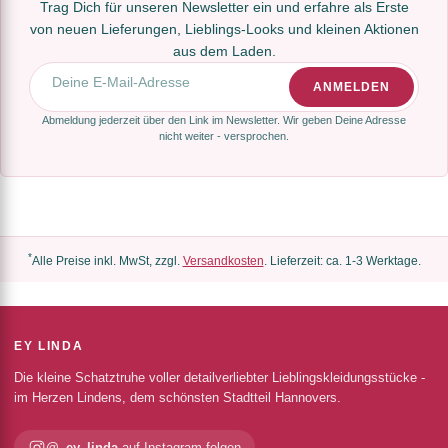
Trag Dich für unseren Newsletter ein und erfahre als Erste
von neuen Lieferungen, Lieblings-Looks und kleinen Aktionen
aus dem Laden.
E-Mail-Adresse
ANMELDEN
Abmeldung jederzeit über den Link im Newsletter. Wir geben Deine Adresse
nicht weiter - versprochen.
*
Alle Preise inkl. MwSt, zzgl.
Versandkosten
. Lieferzeit: ca. 1-3 Werktage.
EY LINDA
Die kleine Schatztruhe voller detailverliebter Lieblingskleidungsstücke -
im Herzen Lindens, dem schönsten Stadtteil Hannovers.
@_ey_linda
auf Instagram folgen