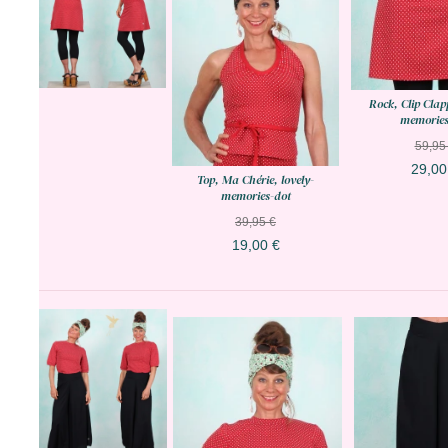
Rock, Clip Clapp
memories
59,95
29,00
Top, Ma Chérie, lovely-
memories-dot
39,95 €
19,00 €