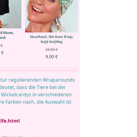
ull Bloom,
Haarband, Hot Knot Wrap,
rush
leafy-ladybug
 €
18,95 €
 €
9,00 €
atur regulierenden Wraparounds
eutet, dass die Tiere bei der
n Wickelcardys in verschiedenen
e Farben nach, die Auswahl ist
lfe.html