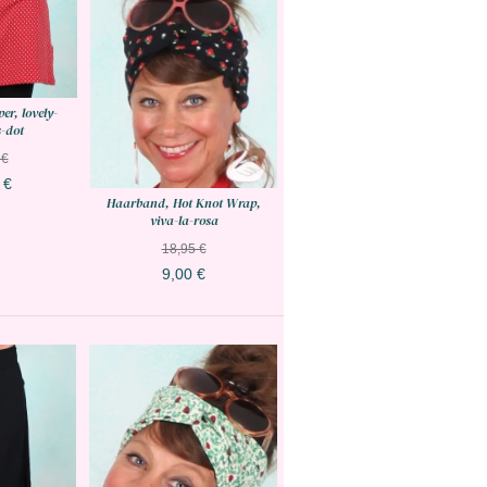
er, lovely-
-dot
 €
 €
Haarband, Hot Knot Wrap,
viva-la-rosa
18,95 €
9,00 €