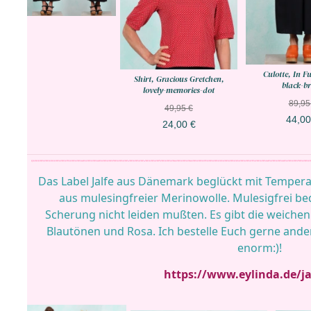
Culotte, In F
Shirt, Gracious Gretchen,
black-b
lovely-memories-dot
89,95
49,95 €
44,00
24,00 €
Das Label Jalfe aus Dänemark beglückt mit Temper
aus mulesingfreier Merinowolle. Mulesigfrei bed
Scherung nicht leiden mußten. Es gibt die weiche
Blautönen und Rosa. Ich bestelle Euch gerne ander
enorm:)!
https://www.eylinda.de/ja