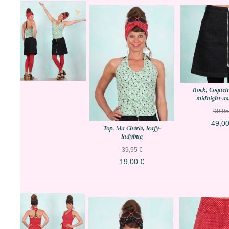
Rock, Coquet
midnight-a
99,95
49,00
Top, Ma Chérie, leafy-
ladybug
39,95 €
19,00 €