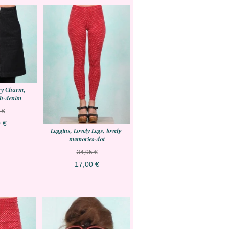
ry Charm,
sh-denim
 €
 €
Leggins, Lovely Legs, lovely-
memories-dot
34,95 €
17,00 €