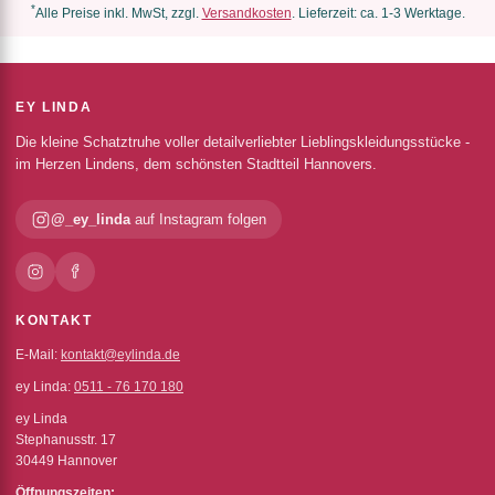
*
Alle Preise inkl. MwSt, zzgl.
Versandkosten
. Lieferzeit: ca. 1-3 Werktage.
EY LINDA
Die kleine Schatztruhe voller detailverliebter Lieblingskleidungsstücke -
im Herzen Lindens, dem schönsten Stadtteil Hannovers.
@_ey_linda
auf Instagram folgen
KONTAKT
E-Mail:
kontakt@eylinda.de
ey Linda:
0511 - 76 170 180
ey Linda
Stephanusstr. 17
30449 Hannover
Öffnungszeiten: