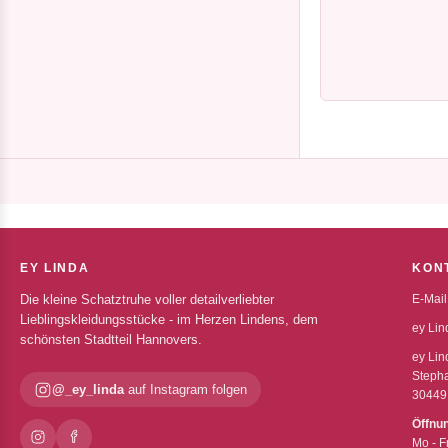
EY LINDA
KON
Die kleine Schatztruhe voller detailverliebter
E-Mail
Lieblingskleidungsstücke - im Herzen Lindens, dem
ey Lin
schönsten Stadtteil Hannovers.
ey Lin
Stepha
@_ey_linda
auf Instagram folgen
30449
Öffnu
Mo - F