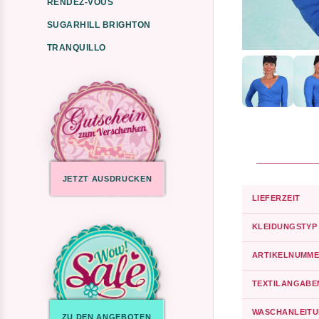
RENDEZ-VOUS
SUGARHILL BRIGHTON
TRANQUILLO
JETZT AUSDRUCKEN
LIEFERZEIT
KLEIDUNGSTYP
ARTIKELNUMME
TEXTILANGABE
WASCHANLEIT
ZU DEN ANGEBOTEN