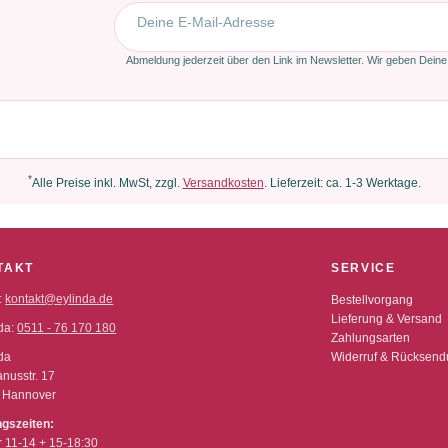
E-Mail-Adresse
Abmeldung jederzeit über den Link im Newsletter. Wir geben Deine
*
Alle Preise inkl. MwSt, zzgl.
Versandkosten
. Lieferzeit: ca. 1-3 Werktage.
TAKT
SERVICE
:
kontakt@eylinda.de
Bestellvorgang
Lieferung & Versand
da:
0511 - 76 170 180
Zahlungsarten
da
Widerruf & Rücksen
nusstr. 17
 Hannover
ngszeiten:
r 11-14 + 15-18:30