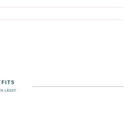
TFITS
EN LÄSST