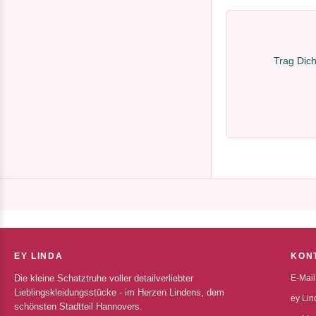
Trag Dich
EY LINDA
KON
Die kleine Schatztruhe voller detailverliebter
E-Mail
Lieblingskleidungsstücke - im Herzen Lindens, dem
ey Lin
schönsten Stadtteil Hannovers.