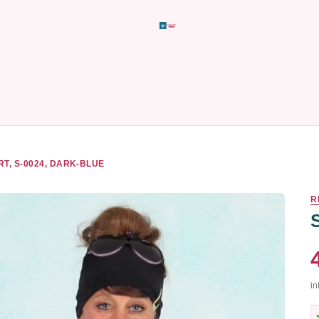
RT, S-0024, DARK-BLUE
R
in