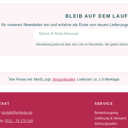
BLEIB AUF DEM LAU
 für unseren Newsletter ein und erfahre als Erste von neuen Lieferun
E-Mail-Adresse
Abmeldung jederzeit über den Link im Newsletter. Wir geben Deine
*
Alle Preise inkl. MwSt, zzgl.
Versandkosten
. Lieferzeit: ca. 1-3 Werktage.
TAKT
SERVICE
:
kontakt@eylinda.de
Bestellvorgang
Lieferung & Versand
da:
0511 - 76 170 180
Zahlungsarten