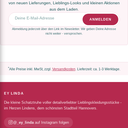
von neuen Lieferungen, Lieblings-Looks und kleinen Aktionen
aus dem Laden.
E-Mail-Adresse
ANMELDEN
Abmeldung jederzeit über den Link im Newsletter. Wir geben Deine Adresse
nicht weiter - versprochen.
*
Alle Preise inkl. MwSt, zzgl.
Versandkosten
. Lieferzeit: ca. 1-3 Werktage.
EY LINDA
Die kleine Schatztruhe voller detailverliebter Lieblingskleidungsstücke -
im Herzen Lindens, dem schönsten Stadtteil Hannovers.
@_ey_linda
auf Instagram folgen