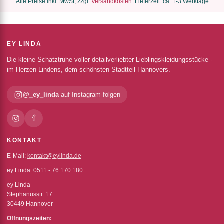
Alle Preise inkl. MwSt, zzgl.
Versandkosten
. Lieferzeit: ca. 1-3 Werktage.
EY LINDA
Die kleine Schatztruhe voller detailverliebter Lieblingskleidungsstücke -
im Herzen Lindens, dem schönsten Stadtteil Hannovers.
@_ey_linda
auf Instagram folgen
KONTAKT
E-Mail:
kontakt@eylinda.de
ey Linda:
0511 - 76 170 180
ey Linda
Stephanusstr. 17
30449 Hannover
Öffnungszeiten: