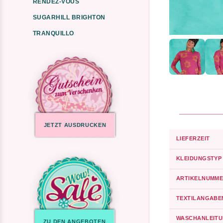
RENDEZ-VOUS
SUGARHILL BRIGHTON
TRANQUILLO
JETZT AUSDRUCKEN
LIEFERZEIT
KLEIDUNGSTYP
ARTIKELNUMME
TEXTILANGABE
WASCHANLEIT
ZU DEN ANGEBOTEN