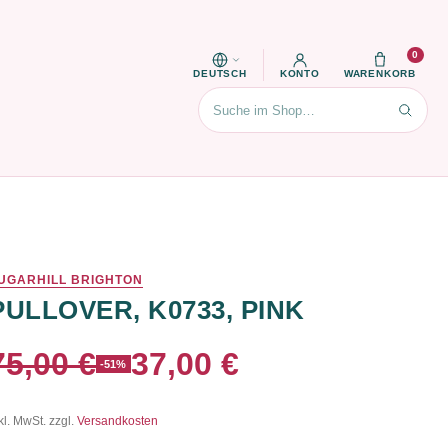
0
DEUTSCH
KONTO
WARENKORB
Suchen
UGARHILL BRIGHTON
PULLOVER, K0733, PINK
75,00 €
37,00 €
-51%
kl. MwSt. zzgl.
Versandkosten