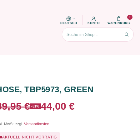
0
DEUTSCH
KONTO
WARENKORB
Suchen
HOSE, TBP5973, GREEN
89,95 €
44,00 €
-51%
kl. MwSt. zzgl.
Versandkosten
AKTUELL NICHT VORRÄTIG