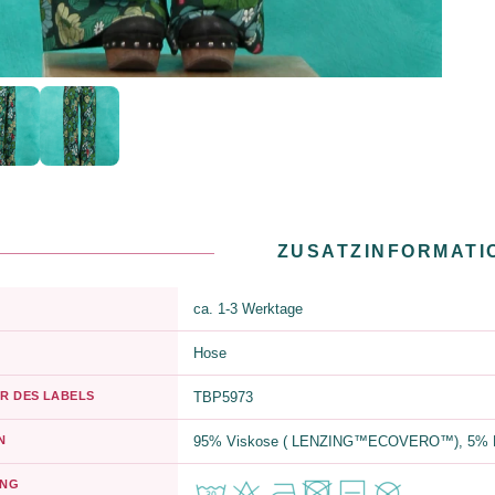
ZUSATZINFORMATI
ca. 1-3 Werktage
Hose
R DES LABELS
TBP5973
N
95% Viskose ( LENZING™ECOVERO™), 5% E
UNG