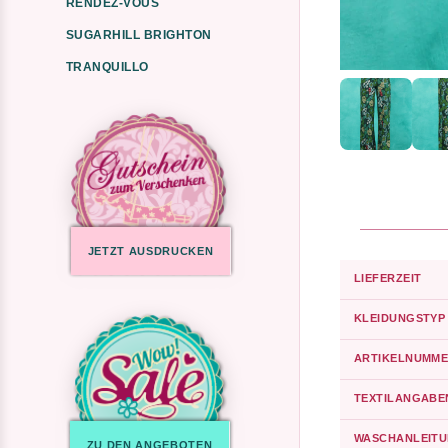
RENDEZ-VOUS
SUGARHILL BRIGHTON
TRANQUILLO
JETZT AUSDRUCKEN
LIEFERZEIT
KLEIDUNGSTYP
ARTIKELNUMME
TEXTILANGABE
WASCHANLEIT
ZU DEN ANGEBOTEN