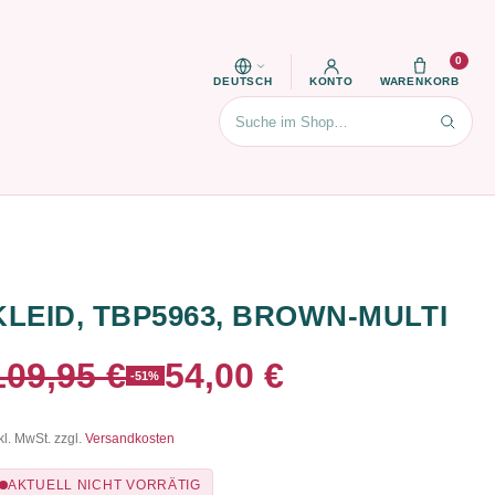
0
DEUTSCH
KONTO
WARENKORB
Suchen
KLEID, TBP5963, BROWN-MULTI
109,95 €
54,00 €
-51%
kl. MwSt. zzgl.
Versandkosten
AKTUELL NICHT VORRÄTIG