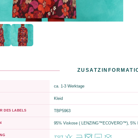
ZUSATZINFORMATI
ca. 1-3 Werktage
Kleid
R DES LABELS
TBP5963
N
95% Viskose ( LENZING™ECOVERO™), 5% E
UNG