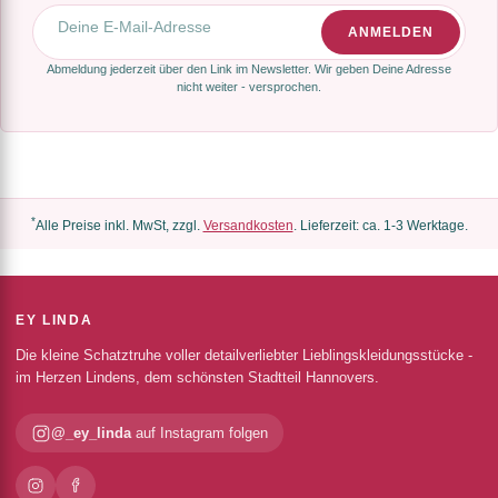
E-Mail-Adresse
ANMELDEN
Abmeldung jederzeit über den Link im Newsletter. Wir geben Deine Adresse
nicht weiter - versprochen.
*
Alle Preise inkl. MwSt, zzgl.
Versandkosten
. Lieferzeit: ca. 1-3 Werktage.
EY LINDA
Die kleine Schatztruhe voller detailverliebter Lieblingskleidungsstücke -
im Herzen Lindens, dem schönsten Stadtteil Hannovers.
@_ey_linda
auf Instagram folgen