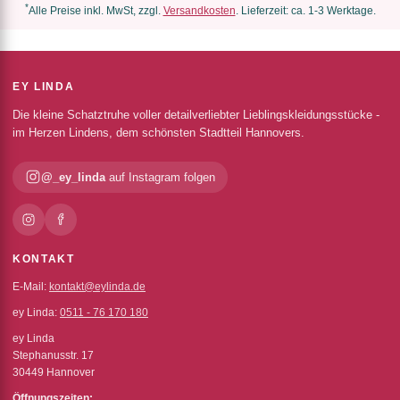
*
Alle Preise inkl. MwSt, zzgl.
Versandkosten
. Lieferzeit: ca. 1-3 Werktage.
EY LINDA
Die kleine Schatztruhe voller detailverliebter Lieblingskleidungsstücke -
im Herzen Lindens, dem schönsten Stadtteil Hannovers.
@_ey_linda
auf Instagram folgen
KONTAKT
E-Mail:
kontakt@eylinda.de
ey Linda:
0511 - 76 170 180
ey Linda
Stephanusstr. 17
30449 Hannover
Öffnungszeiten: