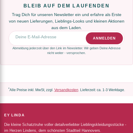
BLEIB AUF DEM LAUFENDEN
Trag Dich für unseren Newsletter ein und erfahre als Erste
von neuen Lieferungen, Lieblings-Looks und kleinen Aktionen
aus dem Laden.
E-Mail-Adresse
ANMELDEN
Abmeldung jederzeit über den Link im Newsletter. Wir geben Deine Adresse
nicht weiter - versprochen.
*
Alle Preise inkl. MwSt, zzgl.
Versandkosten
. Lieferzeit: ca. 1-3 Werktage.
EY LINDA
Die kleine Schatztruhe voller detailverliebter Lieblingskleidungsstücke -
im Herzen Lindens, dem schönsten Stadtteil Hannovers.