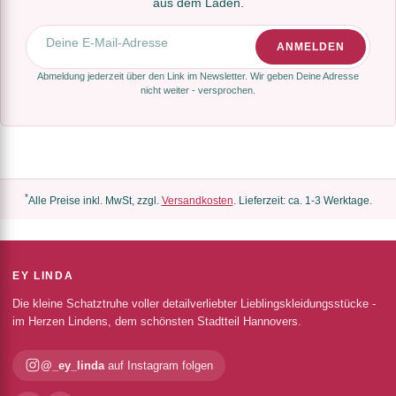
aus dem Laden.
E-Mail-Adresse
ANMELDEN
Abmeldung jederzeit über den Link im Newsletter. Wir geben Deine Adresse
nicht weiter - versprochen.
*
Alle Preise inkl. MwSt, zzgl.
Versandkosten
. Lieferzeit: ca. 1-3 Werktage.
EY LINDA
Die kleine Schatztruhe voller detailverliebter Lieblingskleidungsstücke -
im Herzen Lindens, dem schönsten Stadtteil Hannovers.
@_ey_linda
auf Instagram folgen