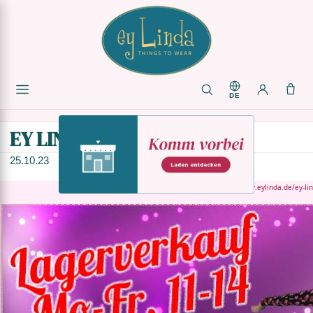
DE
EY LINDA LAGERVERKAUF
25.10.23
Wenn Du nichts siehst, gehe auf
https://www.eylinda.de/ey-li