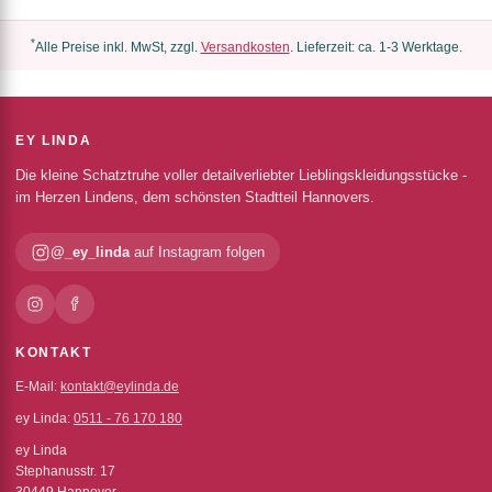
*
Alle Preise inkl. MwSt, zzgl.
Versandkosten
. Lieferzeit: ca. 1-3 Werktage.
EY LINDA
Die kleine Schatztruhe voller detailverliebter Lieblingskleidungsstücke -
im Herzen Lindens, dem schönsten Stadtteil Hannovers.
@_ey_linda
auf Instagram folgen
KONTAKT
E-Mail:
kontakt@eylinda.de
ey Linda:
0511 - 76 170 180
ey Linda
Stephanusstr. 17