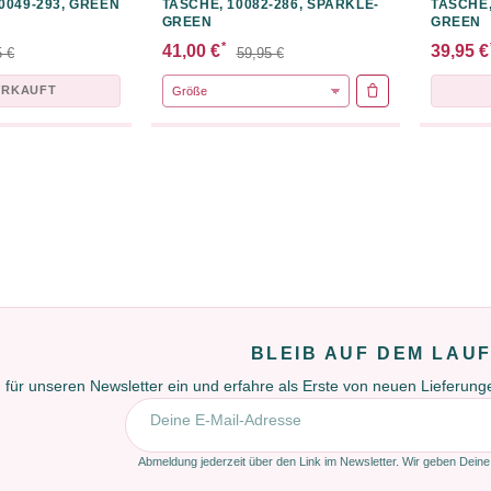
0049-293, GREEN
TASCHE, 10082-286, SPARKLE-
TASCHE,
GREEN
GREEN
*
41,00 €
39,95 €
5 €
59,95 €
ERKAUFT
IN DEN WARENKO
BLEIB AUF DEM LAU
 für unseren Newsletter ein und erfahre als Erste von neuen Lieferun
E-Mail-Adresse
Abmeldung jederzeit über den Link im Newsletter. Wir geben Deine