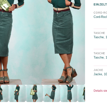
EINZELT
CORD-R
Cord-Roc
TASCHE
Tasche, 1
TASCHE
Tasche, 1
JACKE
Jacke, 10
Details si