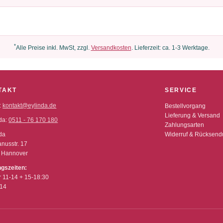
*
Alle Preise inkl. MwSt, zzgl.
Versandkosten
. Lieferzeit: ca. 1-3 Werktage.
TAKT
SERVICE
:
kontakt@eylinda.de
Bestellvorgang
Lieferung & Versand
da:
0511 - 76 170 180
Zahlungsarten
da
Widerruf & Rücksen
nusstr. 17
 Hannover
ngszeiten:
r 11-14 + 15-18:30
-14