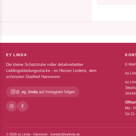
EY LINDA
KON
Die kleine Schatztruhe voller detailverliebter
E-Mail
Lieblingskleidungsstücke - im Herzen Lindens, dem
ey Lin
schönsten Stadtteil Hannovers.
ey Lin
Stepha
@_ey_linda
auf Instagram folgen
30449
Öffnu
Mo - F
Sa 11
© 2026 ey Linda - Hannover · kontakt@eylinda.de