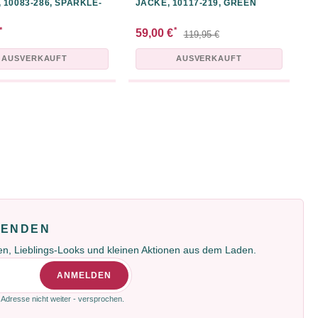
 10083-286, SPARKLE-
JACKE, 10117-219, GREEN
*
*
59,00 €
119,95 €
AUSVERKAUFT
AUSVERKAUFT
RB
FENDEN
gen, Lieblings-Looks und kleinen Aktionen aus dem Laden.
ANMELDEN
 Adresse nicht weiter - versprochen.