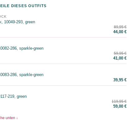
EILE DIESES OUTFITS
OCK
k, 10049-293, green
89,95 €
44,00 €
0082-286, sparkle-green
59,95 €
41,00 €
0083-286, sparkle-green
39,95 €
117-219, green
119,95 €
59,00 €
ehe unten