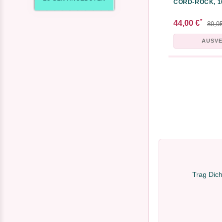
CORD-ROCK, 1
*
44,00 €
89,9
AUSV
Trag Dich