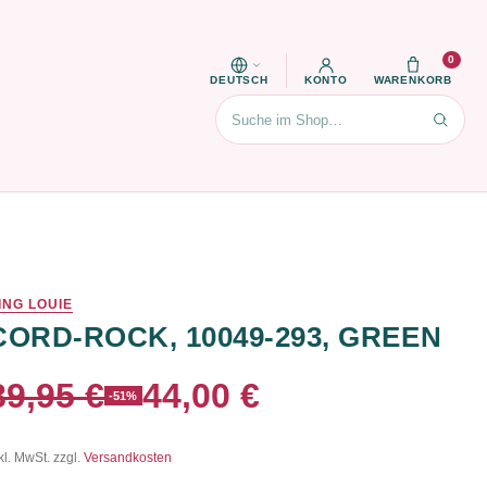
0
DEUTSCH
KONTO
WARENKORB
Suchen
ING LOUIE
CORD-ROCK, 10049-293, GREEN
89,95 €
44,00 €
-51%
kl. MwSt. zzgl.
Versandkosten