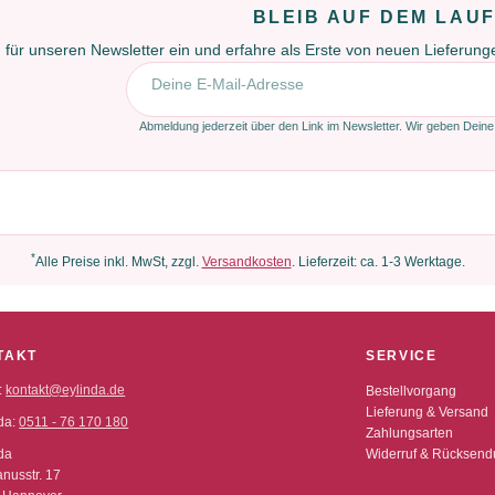
BLEIB AUF DEM LAU
 für unseren Newsletter ein und erfahre als Erste von neuen Lieferun
E-Mail-Adresse
Abmeldung jederzeit über den Link im Newsletter. Wir geben Deine
*
Alle Preise inkl. MwSt, zzgl.
Versandkosten
. Lieferzeit: ca. 1-3 Werktage.
TAKT
SERVICE
:
kontakt@eylinda.de
Bestellvorgang
Lieferung & Versand
da:
0511 - 76 170 180
Zahlungsarten
da
Widerruf & Rücksen
nusstr. 17