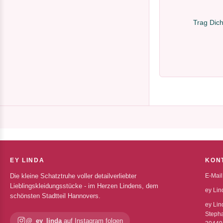
Trag Dich
EY LINDA
KON
Die kleine Schatztruhe voller detailverliebter
E-Mail
Lieblingskleidungsstücke - im Herzen Lindens, dem
ey Lin
schönsten Stadtteil Hannovers.
ey Lin
Stepha
@_ey_linda
auf Instagram folgen