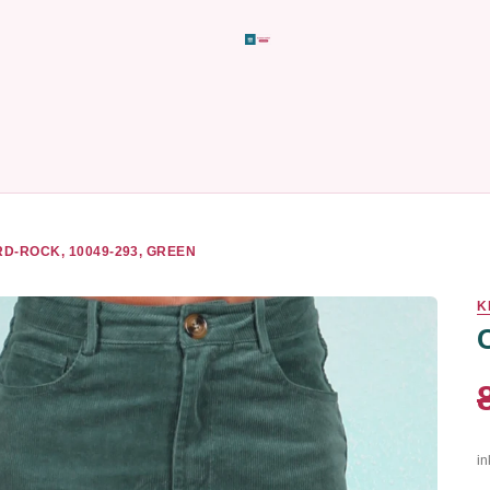
D-ROCK, 10049-293, GREEN
K
in