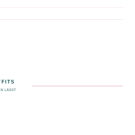
TFITS
EN LÄSST